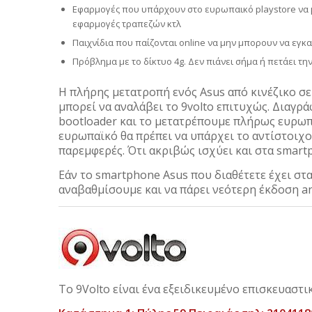
Εφαρμογές που υπάρχουν στο ευρωπαικό playstore να μην 
εφαρμογές τραπεζών κτλ
Παιχνίδια που παίζονται online να μην μπορουν να εγκατ
Πρόβλημα με το δίκτυο 4g. Δεν πιάνει σήμα ή πετάει τη
Η πλήρης μετατροπή ενός Asus από κινέζικο σε
μπορεί να αναλάβει το 9volto επιτυχώς. Διαγρά
bootloader και το μετατρέπουμε πλήρως ευρωπα
ευρωπαϊκό θα πρέπει να υπάρχει το αντίστοιχο
παρεμφερές. Ότι ακριβώς ισχύει και στα smart
Εάν το smartphone Asus που διαθέτετε έχει στ
αναβαθμίσουμε και να πάρει νεότερη έκδοση a
Το 9Volto είναι ένα εξειδικευμένο επισκευαστ