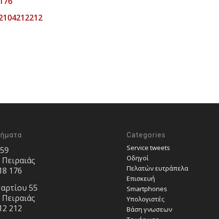
176
 2104212212
τήματα
Categories
Service tweets
 59
Οδηγοί
, Πειραιάς
Πελατών ευτράπελα
18 176
Επισκευή
αρτίου 55
Smartphones
, Πειραιάς
Υπολογιστές
12 212
Bάση γνωσεων