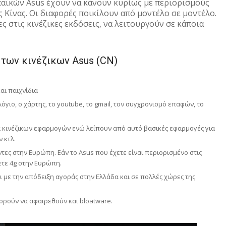
παϊκών Asus έχουν να κάνουν κυρίως με περιορισμούς
 Κίνας. Οι διαφορές ποικίλουν από μοντέλο σε μοντέλο.
ς στις κινέζικες εκδόσεις, να λειτουργούν σε κάποια
των κινέζικων Asus (CN)
αι παιχνίδια
όγιο, ο χάρτης, το youtube, το gmail, τον συγχρονισμό επαφών, το
ία κινέζικων εφαρμογών ενώ λείπουν από αυτό βασικές εφαρμογές για
 κτλ.
ντες στην Ευρώπη. Εάν το Asus που έχετε είναι περιορισμένο στις
ετε 4g στην Ευρώπη.
ι με την απόδειξη αγοράς στην Ελλάδα και σε πολλές χώρες της
ορούν να αφαιρεθούν και bloatware.