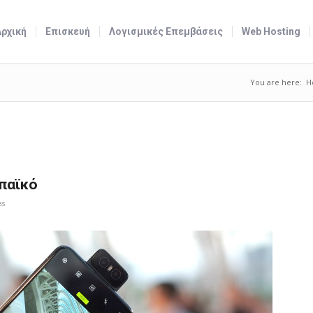
Αρχική
Επισκευή
Λογισμικές Επεμβάσεις
Web Hosting
You are here:
H
παϊκό
as