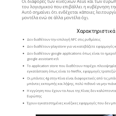
Οι διαφορές των κινέζικων Asus και των ευρω
του λογισμικού που επιβάλλει η κυβέρνηση της
Αυτό σημαίνει ότι ενδέχεται κάποιες λειτουργίε
μοντέλα ενώ σε άλλα μοντέλα όχι.
Χαρακτηριστικά 
Δεν διαθέτουν την επιλογή NFC στις ρυθμίσεις
Δεν διαθέτουν playstore για να κατεβάζετε εφαρμογές κ
Δεν διαθέτουν google applications όπως είναι το ημερολ
google assistant κτλ
Το application store που διαθέτουν παρέχει πλειοψηφ
εγκατάσταση όπως είναι το Netflix, εφαρμογές τραπεζών
Οι μπάντες 4g στην Κίνα είναι διαφορετικές από τις μπά
μπάντες εκπομπής και λήψης, πολύ πιθανό να μην πιάν
Η εγγύηση που έχουν τα Asus της Κίνας δεν καλύπτοντα
Ευρώπης
Έχουν εγκατεστημένες κινέζικες εφαρμογές που δεν μπ