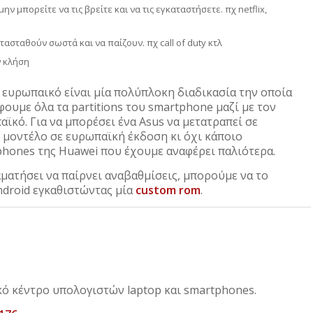
μπορείτε να τις βρείτε και να τις εγκαταστήσετε. πχ netflix,
ασταθούν σωστά και να παίζουν. πχ call of duty κτλ
ν κλήση
 ευρωπαικό είναι μία πολύπλοκη διαδικασία την οποία
φουμε όλα τα partitions του smartphone μαζί με τον
ϊκό. Για να μπορέσει ένα Asus να μετατραπεί σε
 μοντέλο σε ευρωπαϊκή έκδοση κι όχι κάποιο
phones της Huawei που έχουμε αναφέρει παλιότερα.
αματήσει να παίρνει αναβαθμίσεις, μπορούμε να το
ndroid εγκαθιστώντας μία
custom rom
.
ικό κέντρο υπολογιστών laptop και smartphones.