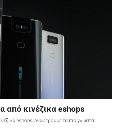
α από κινέζικα eshops
ινέζικα eshops. Αναφέρουμε τα πιο γνωστά: