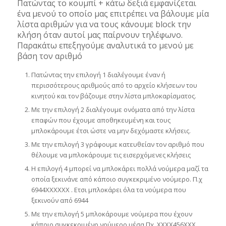
Πατώντας το κουμπί + κάτω δεξιά εμφανίζεται
ένα μενού το οποίο μας επιτρέπει να βάλουμε μία
λίστα αριθμών για να τους κάνουμε block την
κλήση όταν αυτοί μας παίρνουν τηλέφωνο.
Παρακάτω επεξηγούμε αναλυτικά το μενού με
βάση τον αριθμό
Πατώντας την επιλογή 1 διαλέγουμε έναν ή
περισσότερους αριθμούς από το αρχείο κλήσεων του
κινητού και τον βάζουμε στην λίστα μπλοκαρίσματος.
Με την επιλογή 2 διαλέγουμε ονόματα από την λίστα
επαφών που έχουμε αποθηκευμένη και τους
μπλοκάρουμε έτσι ώστε να μην δεχόμαστε κλήσεις.
Με την επιλογή 3 γράφουμε κατευθείαν τον αριθμό που
θέλουμε να μπλοκάρουμε τις εισερχόμενες κλήσεις
Η επιλογή 4 μπορεί να μπλοκάρει πολλά νούμερα μαζί τα
οποία ξεκινάνε από κάποιο συγκεκριμένο νούμερο. Π.χ
6944ΧΧΧΧΧΧ . Ετσι μπλοκάρει όλα τα νούμερα που
ξεκινούν από 6944
Με την επιλογή 5 μπλοκάρουμε νούμερα που έχουν
κάποιο συγκεκριμένο νούμερο μέσα Πχ. ΧΧΧΧ456ΧΧΧ.