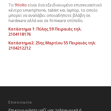
Το
9Volto
είναι ένα εξειδικευμένο επισκευαστικό
κέντρο smartphone, tablet και laptop, το οποίο
μπορεί να αναλάβει οποιαδήποτε βλάβη σε
hardware αλλά και σε firmware επίπεδο.
Κατάστημα 1: Πύλης 59 Πειραιάς τηλ:
2104118176
Κατάστημα2: 25ης Μαρτίου 55 Πειραιάς τηλ:
2104212212
Επικοινωνία
Επικοινωνήστε μαζί μας τηλεφωνικά ή