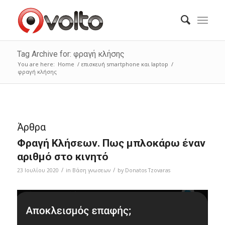
Tag Archive for: φραγή κλήσης
You are here:
Home
/
επισκευή smartphone και laptop
/
φραγή κλήσης
Άρθρα
Φραγή Κλήσεων. Πως μπλοκάρω έναν
αριθμό στο κινητό
/
/
23 Ιουλίου 2020
in
Bάση γνωσεων
by
Donatos Tzovaras