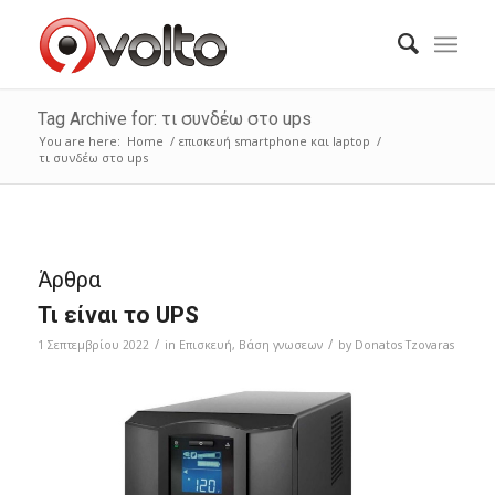
Tag Archive for: τι συνδέω στο ups
You are here:
Home
/
επισκευή smartphone και laptop
/
τι συνδέω στο ups
Άρθρα
Τι είναι το UPS
/
/
1 Σεπτεμβρίου 2022
in
Επισκευή
,
Bάση γνωσεων
by
Donatos Tzovaras