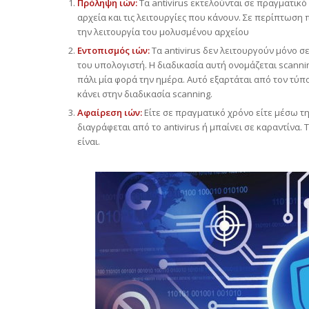
Πρόληψη ιών:
Τα antivirus εκτελούνται σε πραγματικό
αρχεία και τις λειτουργίες που κάνουν. Σε περίπτωσ
την λειτουργία του μολυσμένου αρχείου
Εντοπισμός ιών:
Τα antivirus δεν λειτουργούν μόνο σ
του υπολογιστή. Η διαδικασία αυτή ονομάζεται scannin
πάλι μία φορά την ημέρα. Αυτό εξαρτάται από τον τύπο 
κάνει στην διαδικασία scanning.
Αφαίρεση ιών:
Είτε σε πραγματικό χρόνο είτε μέσω τη
διαγράφεται από το antivirus ή μπαίνει σε καραντίνα. 
είναι.