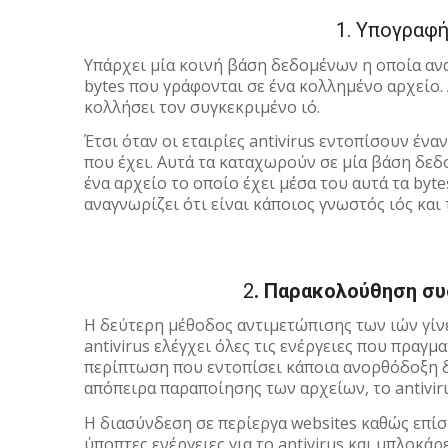
1. Υπογραφή 
Υπάρχει μία κοινή βάση δεδομένων η οποία ανα
bytes που γράφονται σε ένα κολλημένο αρχείο. Α
κολλήσει τον συγκεκριμένο ιό.
Έτσι όταν οι εταιρίες antivirus εντοπίσουν έν
που έχει. Αυτά τα καταχωρούν σε μία βάση δεδο
ένα αρχείο το οποίο έχει μέσα του αυτά τα byt
αναγνωρίζει ότι είναι κάποιος γνωστός ιός και
2
. Παρακολούθηση συ
Η δεύτερη μέθοδος αντιμετώπισης των ιών γίν
antivirus ελέγχει όλες τις ενέργειες που πραγμ
περίπτωση που εντοπίσει κάποια ανορθόδοξη δ
απόπειρα παραποίησης των αρχείων, το antiviru
Η διασύνδεση σε περίεργα websites καθώς επίσ
ύποπτες ενέργειες για το antivirus και μπλοκάρε