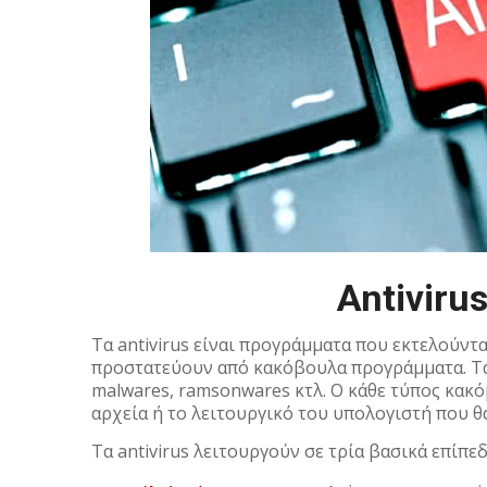
Antiviru
Τα antivirus είναι προγράμματα που εκτελούντα
προστατεύουν από κακόβουλα προγράμματα. Τα 
malwares, ramsonwares κτλ. O κάθε τύπος κακ
αρχεία ή το λειτουργικό του υπολογιστή που θ
Τα antivirus λειτουργούν σε τρία βασικά επίπεδ