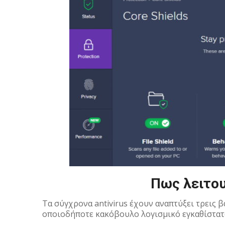
Πως λειτουρ
Τα σύγχρονα antivirus έχουν αναπτύξει τρεις β
οποιοδήποτε κακόβουλο λογισμικό εγκαθίσταται