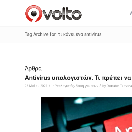
Tag Archive for: τι κάνει ένα antivirus
Άρθρα
Antivirus υπολογιστών. Τι πρέπει ν
/
/
26 Μαΐου 2021
in
Υπολογιστές
,
Bάση γνωσεων
by
Donatos Tzovara