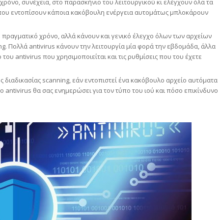
 χρόνο, συνέχεια, στο παρασκήνιο του λειτουργικού κι ελέγχουν όλα τα
η που εντοπίσουν κάποια κακόβουλη ενέργεια αυτομάτως μπλοκάρουν
ε πραγματικό χρόνο, αλλά κάνουν και γενικό έλεγχο όλων των αρχείων
g. Πολλά antivirus κάνουν την λειτουργία μία φορά την εβδομάδα, άλλα
του antivirus που χρησιμοποιείται και τις ρυθμίσεις που του έχετε
ς διαδικασίας scanning, εάν εντοπιστεί ένα κακόβουλο αρχείο αυτόματα
To antivirus θα σας ενημερώσει για τον τύπο του ιού και πόσο επικίνδυνο