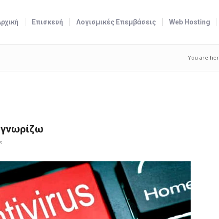
Αρχική
Επισκευή
Λογισμικές Επεμβάσεις
Web Hosting
You are her
α γνωρίζω
s