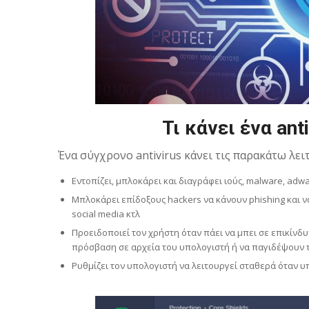
Τι κάνει ένα an
Ένα σύγχρονο antivirus κάνει τις παρακάτω λει
Εντοπίζει, μπλοκάρει και διαγράφει ιούς, malware, ad
Μπλοκάρει επίδοξους hackers να κάνουν phishing και ν
social media κτλ
Προειδοποιεί τον χρήστη όταν πάει να μπει σε επικίνδ
πρόσβαση σε αρχεία του υπολογιστή ή να παγιδέψουν 
Ρυθμίζει τον υπολογιστή να λειτουργεί σταθερά ότα