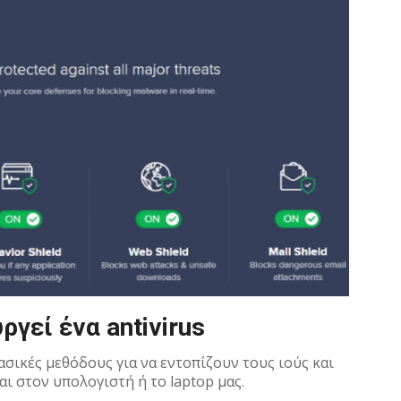
γεί ένα antivirus
ασικές μεθόδους για να εντοπίζουν τους ιούς και
 στον υπολογιστή ή το laptop μας.