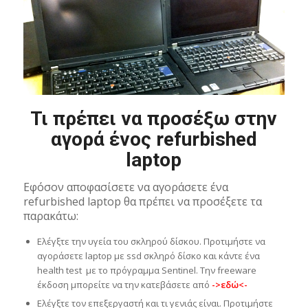
Τι πρέπει να προσέξω στην
αγορά ένος refurbished
laptop
Εφόσον αποφασίσετε να αγοράσετε ένα
refurbished laptop θα πρέπει να προσέξετε τα
παρακάτω:
Ελέγξτε την υγεία του σκληρού δίσκου. Προτιμήστε να
αγοράσετε laptop με ssd σκληρό δίσκο και κάντε ένα
health test με το πρόγραμμα Sentinel. Την freeware
έκδοση μπορείτε να την κατεβάσετε από
->εδώ<-
Ελέγξτε τον επεξεργαστή και τι γενιάς είναι. Προτιμήστε