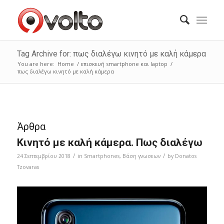
Tag Archive for: πως διαλέγω κινητό με καλή κάμερα
You are here:
Home
/
επισκευή smartphone και laptop
/
πως διαλέγω κινητό με καλή κάμερα
Άρθρα
Κινητό με καλή κάμερα. Πως διαλέγω
/
/
24 Σεπτεμβρίου 2018
in
Smartphones
,
Bάση γνωσεων
by
Donatos
Tzovaras