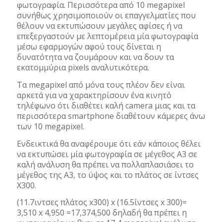
φωτογραφία. Περισσότερα από 10 megapixel
συνήθως χρησιμοποιούν οι επαγγελματίες που
θέλουν να εκτυπώσουν μεγάλες αφίσες ή να
επεξεργαστούν με λεπτομέρεια μία φωτογραφία
μέσω εφαρμογών αφού τους δίνεται η
δυνατότητα να ζουμάρουν και να δουν τα
εκατομμύρια pixels αναλυτικότερα.
Τα megapixel από μόνα τους πλέον δεν είναι
αρκετά για να χαρακτηρίσουν ένα κινητό
τηλέφωνο ότι διαθέτει καλή camera μιας και τα
περισσότερα smartphone διαθέτουν κάμερες άνω
των 10 megapixel.
Eνδεικτικά θα αναφέρουμε ότι εάν κάποιος θέλει
να εκτυπώσει μία φωτογραφία σε μέγεθος A3 σε
καλή ανάλυση θα πρέπει να πολλαπλασιάσει το
μέγεθος της A3, το ύψος και το πλάτος σε ίντσες
Χ300.
(11.7ιντσες πλάτος x300) x (16.5ίντσες x 300)=
3,510 x 4,950 =17,374,500 δηλαδή θα πρέπει η