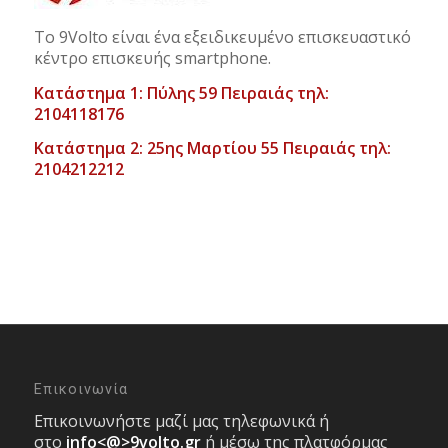
Το 9Volto είναι ένα εξειδικευμένο επισκευαστικό
κέντρο επισκευής smartphone.
Κατάστημα 1: Πύλης 59 Πειραιάς τηλ:
2104118176
Κατάστημα 2: 25ης Μαρτίου 55 Πειραιάς τηλ:
2104212212
Επικοινωνία
Επικοινωνήστε μαζί μας τηλεφωνικά ή
στο
info<@>9volto.gr
ή μέσω της πλατφόρμας