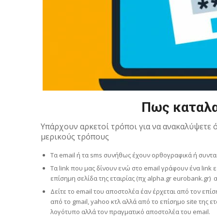
Πως καταλα
Υπάρχουν αρκετοί τρόποι για να ανακαλύψετε ό
μερικούς τρόπους
Τα email ή τα sms συνήθως έχουν ορθογραφικά ή συντακ
Τα link που μας δίνουν ενώ στο email γράφουν ένα link
επίσημη σελίδα της εταιρίας (πχ alpha.gr eurobank.gr) α
Δείτε το email του αποστολέα έαν έρχεται από τον επίσ
από το gmail, yahoo κτλ αλλά από το επίσημο site της 
λογότυπο αλλά τον πραγματικό αποστολέα του email.