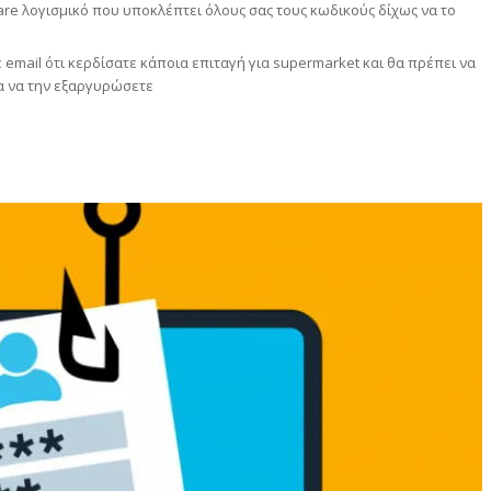
re λογισμικό που υποκλέπτει όλους σας τους κωδικούς δίχως να το
email ότι κερδίσατε κάποια επιταγή για supermarket και θα πρέπει να
ια να την εξαργυρώσετε