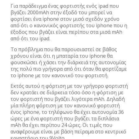
Για παράδειγμα ένας φορτιστής ενός ipad που
βγάζει 2000mAh στην έξοδό του μπορεί να
φορτίσει ένα iphone στον μισό σχεδόν χρόνο
από ότι ο κανονικός φορτιστής του iphone που η
έξοδος που βγάζει είναι περίπου στα μισά mAh
από ότι του ipad.
To πρόβλημα που θα παρουσιαστεί σε βάθος
χρόνου είναι ότι η μπαταρία του iphone θα
φουσκώσει ή χάσει την διάρκειά της αυτονομίας
της πολύ πιο γρήγορα από ότι όταν θα φορτίζαμε
το iphone με τον κανονικό του φορτιστή.
Εκτός αυτού η φόρτιση με τον γρήγορο φορτιστή
δεν κρατάει σε διάρκεια τόσο όσο η φόρτιση με
τον φορτιστή που βγάζει λιγότερα mAh. Δηλαδή
μία πλήρη φόρτιση με τον κανονικό φορτιστή
ένος iphone, το τηλέφωνο θα έχει αυτονομία 36
ώρες με ένα φορτιστή που βγάζει τα διπλάσια
mAh θα έχει περίπου 24 ώρες. Οι τιμές που
αναφέρουμε είναι με βάση πείραμα στο κεντρικό
εργαστήριο του 9Volto.