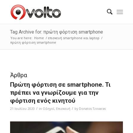
Tag Archive for: πρώτη φόρτιση smartphone
You are here:
Home
/
επισκευή smartphone και laptop
/
πρώτη φόρτιση smartphone
Άρθρα
Πρώτη φόρτιση σε smartphone. Τι
πρέπει να γνωρίζουμε για την
φόρτιση ενός κινητού
/
/
21 Ιουλίου 2020
in
Οδηγοί
,
Επισκευή
by
Donatos Tzovaras