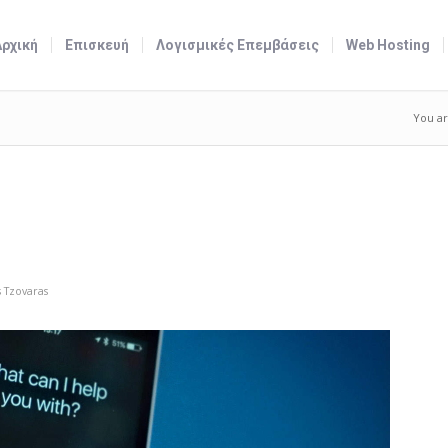
Αρχική
Επισκευή
Λογισμικές Επεμβάσεις
Web Hosting
You ar
 Tzovaras