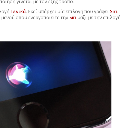
οίηση γίνεται με τον εξής τρόπο.
ιλογή
Γενικά
. Εκεί υπάρχει μία επιλογή που γράφει
Siri
.
ο μενού οπου ενεργοποιείτε την
Siri
μαζί με την επιλογή