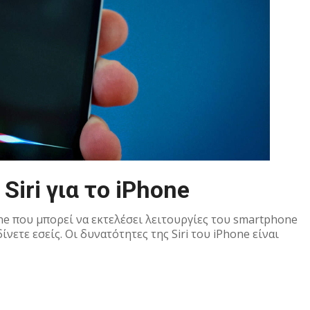
Siri για το iPhone
one που μπορεί να εκτελέσει λειτουργίες του smartphone
ετε εσείς. Oι δυνατότητες της Siri του iPhone είναι