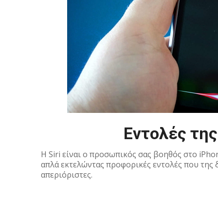
Εντολές της 
H Siri είναι ο προσωπικός σας βοηθός στο iPh
απλά εκτελώντας προφορικές εντολές που της δίν
απεριόριστες.