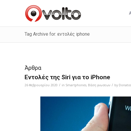
Tag Archive for: εντολές iphone
Άρθρα
Εντολές της Siri για το iPhone
/
/
26 Φεβρουαρίου 2020
in
Smartphones
,
Bάση γνωσεων
by
Donatos