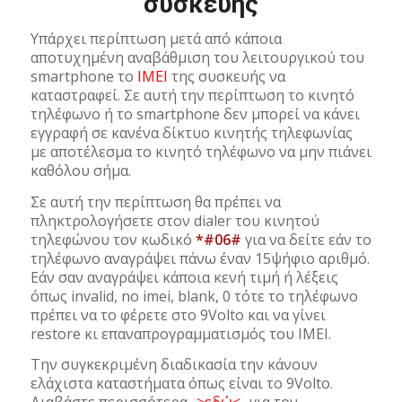
συσκευής
Υπάρχει περίπτωση μετά από κάποια
αποτυχημένη αναβάθμιση του λειτουργικού του
smartphone το
IMEI
της συσκευής να
καταστραφεί. Σε αυτή την περίπτωση το κινητό
τηλέφωνο ή το smartphone δεν μπορεί να κάνει
εγγραφή σε κανένα δίκτυο κινητής τηλεφωνίας
με αποτέλεσμα το κινητό τηλέφωνο να μην πιάνει
καθόλου σήμα.
Σε αυτή την περίπτωση θα πρέπει να
πληκτρολογήσετε στον dialer του κινητού
τηλεφώνου τον κωδικό
*#06#
για να δείτε εάν το
τηλέφωνο αναγράψει πάνω έναν 15ψήφιο αριθμό.
Εάν σαν αναγράψει κάποια κενή τιμή ή λέξεις
όπως invalid, no imei, blank, 0 τότε το τηλέφωνο
πρέπει να το φέρετε στο 9Volto και να γίνει
restore κι επαναπρογραμματισμός του IMEI.
Την συγκεκριμένη διαδικασία την κάνουν
ελάχιστα καταστήματα όπως είναι το 9Volto.