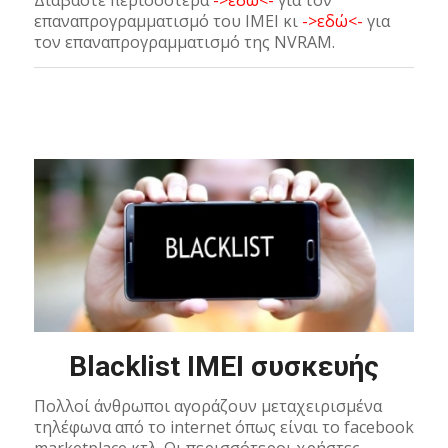
Διαβάστε περισσότερα
->εδώ<-
για τον
επαναπρογραμματισμό του IMEI κι
->εδώ<-
για
τον επαναπρογραμματισμό της NVRAM.
Blacklist IMEI συσκευής
Πολλοί άνθρωποι αγοράζουν μεταχειρισμένα
τηλέφωνα από το internet όπως είναι το facebook
marketplace κτλ. Οι περισσότεροι χρήστες