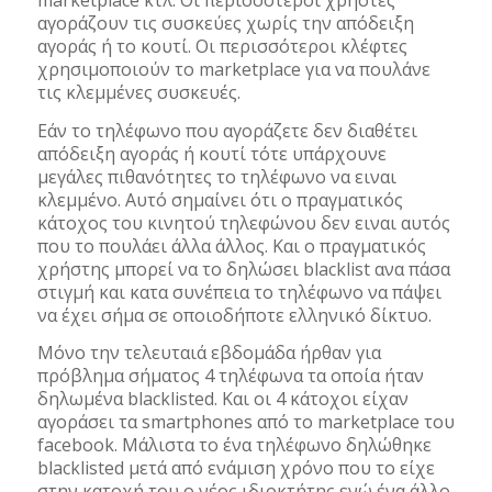
αγοράζουν τις συσκεύες χωρίς την απόδειξη
αγοράς ή το κουτί. Οι περισσότεροι κλέφτες
χρησιμοποιούν το marketplace για να πουλάνε
τις κλεμμένες συσκευές.
Εάν το τηλέφωνο που αγοράζετε δεν διαθέτει
απόδειξη αγοράς ή κουτί τότε υπάρχουνε
μεγάλες πιθανότητες το τηλέφωνο να ειναι
κλεμμένο. Αυτό σημαίνει ότι ο πραγματικός
κάτοχος του κινητού τηλεφώνου δεν ειναι αυτός
που το πουλάει άλλα άλλος. Και ο πραγματικός
χρήστης μπορεί να το δηλώσει blacklist ανα πάσα
στιγμή και κατα συνέπεια το τηλέφωνο να πάψει
να έχει σήμα σε οποιοδήποτε ελληνικό δίκτυο.
Μόνο την τελευταιά εβδομάδα ήρθαν για
πρόβλημα σήματος 4 τηλέφωνα τα οποία ήταν
δηλωμένα blacklisted. Και οι 4 κάτοχοι είχαν
αγοράσει τα smartphones από το marketplace του
facebook. Μάλιστα το ένα τηλέφωνο δηλώθηκε
blacklisted μετά από ενάμιση χρόνο που το είχε
στην κατοχή του ο νέος ιδιοκτήτης ενώ ένα άλλο