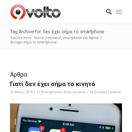
Tag Archive for: δεν έχει σήμα το smartphone
You are here:
Home
/
επισκευή smartphone και laptop
/
δεν έχει σήμα το smartphone
Άρθρα
Γιατί δεν έχει σήμα το κινητό
/
/
25 Μαΐου 2019
in
Smartphones
,
Bάση γνωσεων
by
Donatos Tzovaras