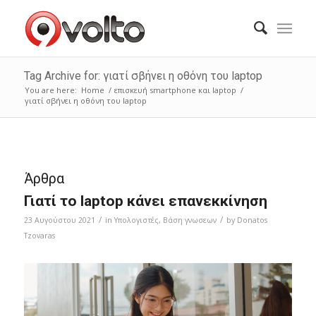
Tag Archive for: γιατί σβήνει η οθόνη του laptop
You are here:
Home
/
επισκευή smartphone και laptop
/
γιατί σβήνει η οθόνη του laptop
Άρθρα
Γιατί το laptop κάνει επανεκκίνηση
/
/
23 Αυγούστου 2021
in
Υπολογιστές
,
Bάση γνωσεων
by
Donatos
Tzovaras