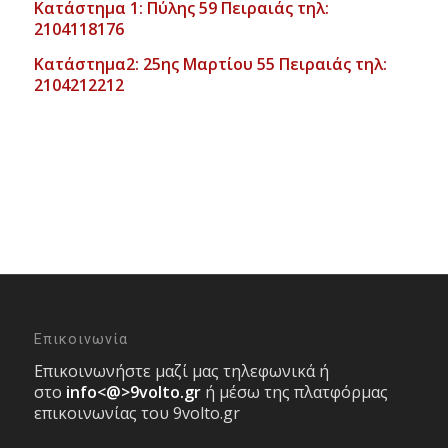
Κατάστημα 1: Πύλης 59 Πειραιάς τηλ:
2104118176
Κατάστημα2: 25ης Μαρτίου 55 Πειραιάς τηλ:
2104212212
Επικοινωνία
Επικοινωνήστε μαζί μας τηλεφωνικά ή
στο
info<@>9volto.gr
ή μέσω της πλατφόρμας
επικοινωνίας του 9volto.gr