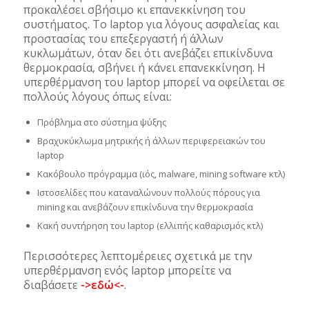
προκαλέσει σβήσιμο κι επανεκκίνηση του
συστήματος. To laptop για λόγους ασφαλείας και
προστασίας του επεξεργαστή ή άλλων
κυκλωμάτων, όταν δει ότι ανεβάζει επικίνδυνα
θερμοκρασία, σβήνει ή κάνει επανεκκίνηση. Η
υπερθέρμανση του laptop μπορεί να οφείλεται σε
πολλούς λόγους όπως είναι:
Πρόβλημα στο σύστημα ψύξης
Βραχυκύκλωμα μητρικής ή άλλων περιφερειακών του
laptop
Κακόβουλο πρόγραμμα (ιός, malware, mining software κτλ)
Ιστοσελίδες που καταναλώνουν πολλούς πόρους για
mining και ανεβάζουν επικίνδυνα την θερμοκρασία
Κακή συντήρηση του laptop (ελλιπής καθαρισμός κτλ)
Περισσότερες λεπτομέρειες σχετικά με την
υπερθέρμανση ενός laptop μπορείτε να
διαβάσετε
->εδώ<-
.