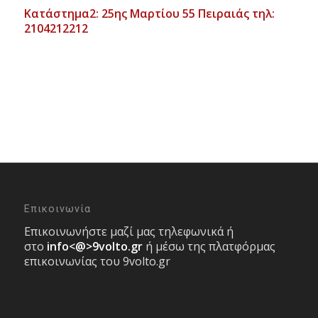
Κατάστημα2: 25ης Μαρτίου 55 Πειραιάς τηλ:
2104212212
Επικοινωνία
Επικοινωνήστε μαζί μας τηλεφωνικά ή
στο
info<@>9volto.gr
ή μέσω της πλατφόρμας
επικοινωνίας του 9volto.gr