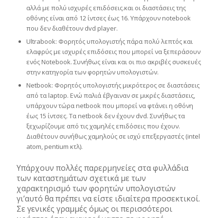
αλλά με πολύ ισχυρές επιδόσεις.και οι διαστάσεις της
οθόνης είναι από 12 ίντσες έως 16. Υπάρχουν notebook
που δεν διαθέτουν dvd player.
Ultrabook: Φορητός υπολογιστής πάρα πολύ λεπτός και
ελαφρύς με ισχυρές επιδόσεις που μπορεί να ξεπεράσουν
ενός Notebook. Συνήθως είναι και οι πιο ακριβές συσκευές
στην κατηγορία των φορητών υπολογιστών.
Netbook: Φορητός υπολογιστής μικρότερος σε διαστάσεις
από τα laptop. Ενώ παλιά έβγαιναν σε μικρές διαστάσεις,
υπάρχουν τώρα netbook που μπορεί να φτάνει η οθόνη
έως 15 ίντσες. Τα netbook δεν έχουν dvd. Συνήθως τα
ξεχωρίζουμε από τις χαμηλές επιδόσεις που έχουν.
Διαθέτουν συνήθως χαμηλούς σε ισχύ επεξεργαστές (intel
atom, pentium κτλ).
Υπάρχουν πολλές παρερμηνείες στα φυλλάδια
των καταστημάτων σχετικά με των
χαρακτηρισμό των φορητών υπολογιστών
γι’αυτό θα πρέπει να είστε ιδιαίτερα προσεκτικοί.
Σε γενικές γραμμές όμως οι περισσότεροι