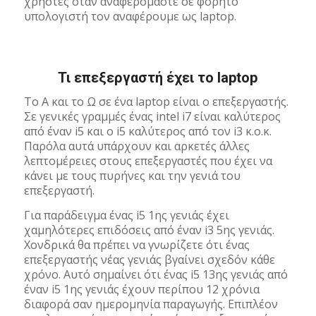
χρήστες όταν αναφερόμαστε σε φορητό
υπολογιστή τον αναφέρουμε ως laptop.
Τι επεξεργαστή έχει το laptop
To Α και το Ω σε ένα laptop είναι ο επεξεργαστής.
Σε γενικές γραμμές ένας intel i7 είναι καλύτερος
από έναν i5 και ο i5 καλύτερος από τον i3 κ.ο.κ.
Παρόλα αυτά υπάρχουν και αρκετές άλλες
λεπτομέρειες στους επεξεργαστές που έχει να
κάνει με τους πυρήνες και την γενιά του
επεξεργαστή.
Για παράδειγμα ένας i5 1ης γενιάς έχει
χαμηλότερες επιδόσεις από έναν i3 5ης γενιάς.
Χονδρικά θα πρέπει να γνωρίζετε ότι ένας
επεξεργαστής νέας γενιάς βγαίνει σχεδόν κάθε
χρόνο. Αυτό σημαίνει ότι ένας i5 13ης γενιάς από
έναν i5 1ης γενιάς έχουν περίπου 12 χρόνια
διαφορά σαν ημερομηνία παραγωγής. Επιπλέον