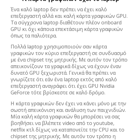
Ένα καλό laptop δεν πρέπει να έχει καλό
επεξεργαστή αλλά και καλή κάρτα γραφικών GPU.
Τα σύγχρονα laptop διαθέτουν πλέον onboard
GPU κι όχι κάποια επεκτάσιμη κάρτα γραφικών
όπως τα παλιότερα.
Πολλά laptop χρησιμοποιούν σαν κάρτα
γραφικών τον κύριο επεξεργαστή σε συνδυασμό
με ένα chipset της μητρικής. Με αυτόν τον τρόπο
απεικονίζουν τα γραφικά δίχως να έχουν έναν
δυνατό GPU ξεχωριστά. Γενικά θα πρέπει να
γνωρίζετε ότι εάν ένα laptop εκτός από καλό
επεξεργαστή αναγράφει ότι έχει GPU Nvidia
GeForce τότε βρίσκεστε σε καλό δρόμο.
Η κάρτα γραφικών δεν έχει να κάνει μόνο με την
σωστή απεικόνιση και ανάλυση των παιχνιδιών.
Μία καλή κάρτα γραφικών θα μπορέσει να σας
βοηθήσει να βλέπετε video από το youtube,
netflix κτλ δίχως να καταπονείτε την CPU και το
chipset της μητρικής. Με αυτόν τον τρόπο η