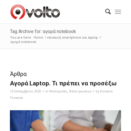
Tag Archive for: αγορά notebook
You are here:
Home
/
επισκευή smartphone και laptop
/
αγορά notebook
Άρθρα
Αγορά Laptop. Τι πρέπει να προσέξω
/
/
13 Σεπτεμβρίου 2020
in
Υπολογιστές
,
Bάση γνωσεων
by
Donatos
Tzovaras