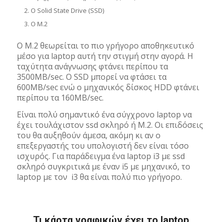
Ο Solid State Drive (SSD)
O Μ.2
Ο Μ.2 θεωρείται το πιο γρήγορο αποθηκευτικό
μέσο για laptop αυτή την στιγμή στην αγορά. H
ταχύτητα ανάγνωσης φτάνει περίπου τα
3500MB/sec. Ο SSD μπορεί να φτάσει τα
600MB/sec ενώ ο μηχανικός δίσκος HDD φτάνει
περίπου τα 160MB/sec.
Είναι πολύ σημαντικό ένα σύγχρονο laptop να
έχει τουλάχιστον ssd σκληρό ή M.2. Οι επιδόσεις
του θα αυξηθούν άμεσα, ακόμη κι αν ο
επεξεργαστής του υπολογιστή δεν είναι τόσο
ισχυρός. Για παράδειγμα ένα laptop i3 με ssd
σκληρό συγκριτικά με έναν i5 με μηχανικό, το
laptop με τον i3 θα είναι πολύ πιο γρήγορο.
Τι κάρτα γραφικών έχει το laptop