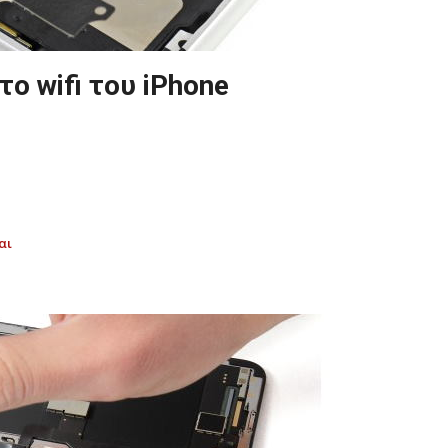
ο wifi του iPhone
αι