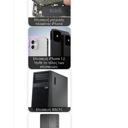
Επισκευή μητρικής
πλακέτας iPhone
Επισκευή iPhone 12.
Ήρθε το τέλος των
επισκευών;
Επισκευή IBM PC