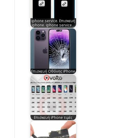
iphone service. Επισκευή
iphone. iphone service…
Επισκευή Οθόνης iPhone
Επισκευή iPhone τιμές