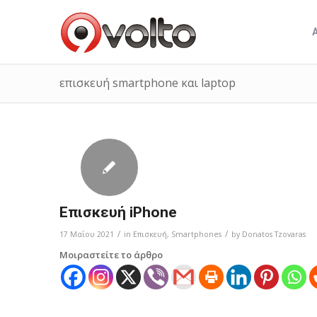
επισκευή smartphone και laptop
Επισκευή iPhone
/
/
17 Μαΐου 2021
in
Επισκευή
,
Smartphones
by
Donatos Tzovaras
Μοιραστείτε το άρθρο