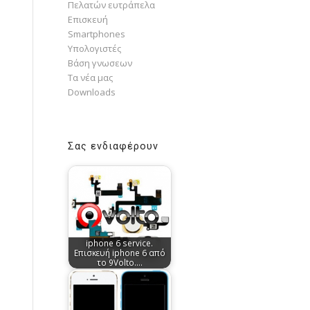
Πελατών ευτράπελα
Επισκευή
Smartphones
Υπολογιστές
Bάση γνωσεων
Τα νέα μας
Downloads
Σας ενδιαφέρουν
iphone 6 service.
Επισκευή iphone 6 από
το 9Volto.…