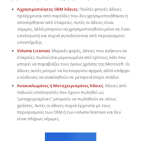
Αχρησιμοποίητες OEM Άδειες
: Πολλές φτηνές άδειες
προέρχονται από παρτίδες που δεν χρησιμοποιήθηκαν ή
αποσύρθηκαν από εταιρείες. Αυτές οι άδειες είναι
νόμιμες, αλλά μπορούν να χρησιμοποιηθούν μόνο σε έναν
υπολογιστή και συχνά συνοδεύονται από περιορισμούς
υποστήριξης.
Volume Licenses
: Μερικές φορές, άδειες που ανήκουν σε
εταιρείες πωλούνται μεμονωμένα από τρίτους, κάτι που
μπορεί να παραβιάζει τους όρους χρήσης της Microsoft. Οι
άδειες αυτές μπορεί να λειτουργούν αρχικά, αλλά υπάρχει
ο κίνδυνος να ανακληθούν σε μεταγενέστερο στάδιο.
Ανακυκλωμένες ή Μεταχειρισμένες Άδειες
: Άδειες από
παλιούς υπολογιστές που έχουν πωληθεί ως
“μεταχειρισμένες” μπορούν να πωληθούν σε νέους
χρήστες. Αυτές οι άδειες συχνά έρχονται με τους
περιορισμούς των OEM ή των volume licenses και δεν
είναι πλήρως νόμιμες.