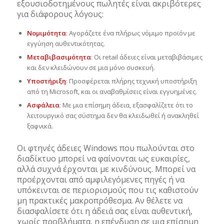
εξουσιοδοτημένους πωλητές είναι ακριβότερες
για διάφορους λόγους:
Νομιμότητα
: Αγοράζετε ένα πλήρως νόμιμο προϊόν με
εγγύηση αυθεντικότητας.
Μεταβιβασιμότητα
: Οι retail άδειες είναι μεταβιβάσιμες
και δεν κλειδώνουν σε μια μόνο συσκευή.
Υποστήριξη
: Προσφέρεται πλήρης τεχνική υποστήριξη
από τη Microsoft, και οι αναβαθμίσεις είναι εγγυημένες.
Ασφάλεια
: Με μια επίσημη άδεια, εξασφαλίζετε ότι το
λειτουργικό σας σύστημα δεν θα κλειδωθεί ή ανακληθεί
ξαφνικά.
Οι φτηνές άδειες Windows που πωλούνται στο
διαδίκτυο μπορεί να φαίνονται ως ευκαιρίες,
αλλά συχνά έρχονται με κινδύνους. Μπορεί να
προέρχονται από αμφιλεγόμενες πηγές ή να
υπόκεινται σε περιορισμούς που τις καθιστούν
μη πρακτικές μακροπρόθεσμα. Αν θέλετε να
διασφαλίσετε ότι η άδειά σας είναι αυθεντική,
χωρίς προβλήματα, η επένδυση σε μια επίσημη