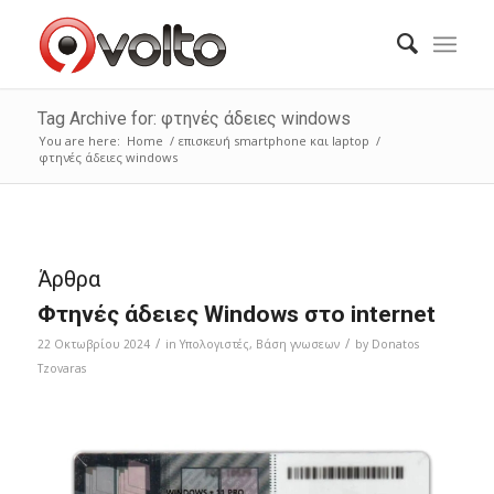
Tag Archive for: φτηνές άδειες windows
You are here:
Home
/
επισκευή smartphone και laptop
/
φτηνές άδειες windows
Άρθρα
Φτηνές άδειες Windows στο internet
/
/
22 Οκτωβρίου 2024
in
Υπολογιστές
,
Bάση γνωσεων
by
Donatos
Tzovaras