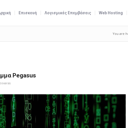
Αρχική
Επισκευή
Λογισμικές Επεμβάσεις
Web Hosting
You are h
αμμα Pegasus
zovaras