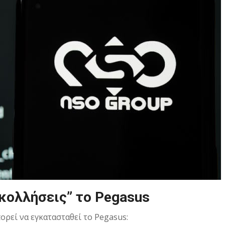
κολλήσεις” το Pegasus
ρεί να εγκατασταθεί το Pegasus: