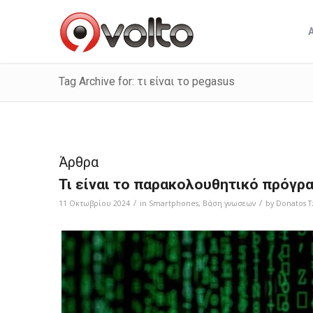
Tag Archive for: τι είναι το pegasus
Άρθρα
Τι είναι το παρακολουθητικό πρόγρ
/
/
11 Οκτωβρίου 2024
in
Smartphones
,
Bάση γνωσεων
by
Donatos T