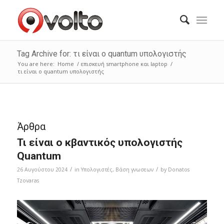
Tag Archive for: τι είναι ο quantum υπολογιστής
You are here:
Home
/
επισκευή smartphone και laptop
/
τι είναι ο quantum υπολογιστής
Άρθρα
Τι είναι ο κβαντικός υπολογιστής
Quantum
/
/
26 Αυγούστου 2024
in
Υπολογιστές
,
Bάση γνωσεων
by
Donatos
Tzovaras