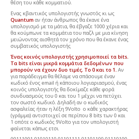
θέση του κάθε κομματιού.
Eνας κβαντικός υπολογιστής γνωστός κι ως
Quantum
αν ήταν άνθρωπος θα έκανε ένα
υπολογισμό με τα μάτια, θα έβγαζε 1000 χέρια και
θα κούμπωνε τα κομμάτια του παζλ με μια κίνηση
μειώνοντας αισθητά τον χρόνο που θα έκανε ένας
συμβατικός υπολογιστής
Ένας κοινός υπολογιστής χρησιμοποιεί τα bits.
Τα bits είναι μικρά κομμάτια δεδομένων που
μπορούν να έχουν δυο τιμές. Το 0 και το 1.
Αν
για παράδειγμα θα θέλαμε να σπάσουμε έναν
κωδικό ένος email ή κάποιου λογιαριασμού, ένας
κοινός υπολογιστής θα δοκίμαζε κάθε φορά
συνδυασμούς του 0 και του 1 μέχρι να πετύχει
τον σωστό κωδικό. Δηλαδή αν ο κωδικός
ασφαλείας ήταν η λέξη 9Volto ο κάθε χαρακτήρας
(γράμμα) αντιστοιχεί σε περίπου 8 bits των 0 και
1 οπότε ο κωδικός 9Volto για τον υπολογιστή
φαίνεται κάπως ετσι