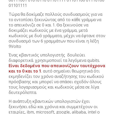
00111001 01010110 01101111 01101100 01110100
01101111
Τώρα θα δοκίμαζε πολλούς συνδυασμούς για να
το εντοπίσει ξεκινώντας από το κάθε γράμμα να
το απεικόνιζε σε 0 και 1. Θα ξεκινούσε να
δοκιμάζει κωδικούς με ένα γράμμα, μετά
κωδικούς με δυό γράμματα, μέχρι να έφτανε στον
συνδυασμό των 6 γραμμάτων που είναι η λέξη
9Volto
Ένας κβαντικός υπολογιστής δουλεύει
διαφορετικά. χρησιμοποιεί τα λεγόμενα qubits.
Είναι δεδομένα που απεικονίζουν ταυτόχρονα
και το 0 και το 1
. αυτό σημαίνει θεωρητικά ότι
εκμηδενίζει τον χρόνο αναζήτησης του κωδικού
πρόσβασης και μπορεί να σπάσει σχεδόν όλους
τους λογαριασμούς και κωδικούς μέσα σε λίγα
δευτερόλεπτα.
Η ανάπτυξη κβαντικών υπολογιστών έχει
ξεκινήσει εδώ και χρόνια και συμμετέχουν οι
εταιρίες, ibm, microsoft, google, alibaba, intel ο