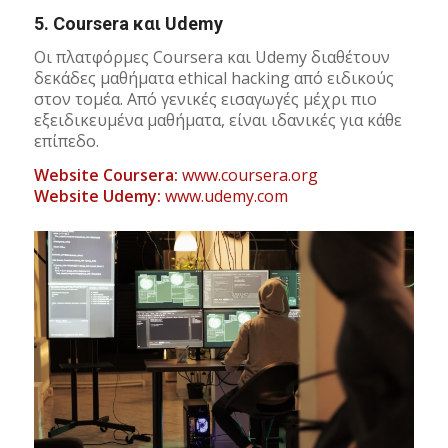
5.
Coursera και Udemy
Οι πλατφόρμες Coursera και Udemy διαθέτουν
δεκάδες μαθήματα ethical hacking από ειδικούς
στον τομέα. Από γενικές εισαγωγές μέχρι πιο
εξειδικευμένα μαθήματα, είναι ιδανικές για κάθε
επίπεδο.
Website Coursera:
www.coursera.org
Website Udemy:
www.udemy.com