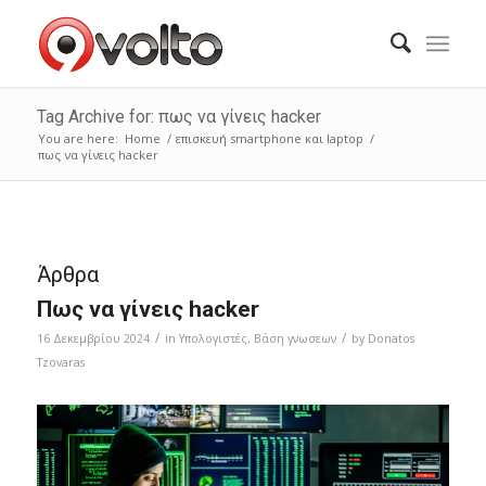
Tag Archive for: πως να γίνεις hacker
You are here:
Home
/
επισκευή smartphone και laptop
/
πως να γίνεις hacker
Άρθρα
Πως να γίνεις hacker
/
/
16 Δεκεμβρίου 2024
in
Υπολογιστές
,
Bάση γνωσεων
by
Donatos
Tzovaras