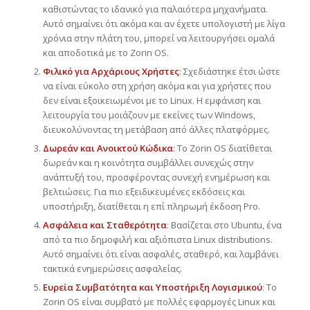
καθιστώντας το ιδανικό για παλαιότερα μηχανήματα.
Αυτό σημαίνει ότι ακόμα και αν έχετε υπολογιστή με λίγα
χρόνια στην πλάτη του, μπορεί να λειτουργήσει ομαλά
και αποδοτικά με το Zorin OS.
Φιλικό για Αρχάριους Χρήστες
: Σχεδιάστηκε έτσι ώστε
να είναι εύκολο στη χρήση ακόμα και για χρήστες που
δεν είναι εξοικειωμένοι με το Linux. Η εμφάνιση και
λειτουργία του μοιάζουν με εκείνες των Windows,
διευκολύνοντας τη μετάβαση από άλλες πλατφόρμες.
Δωρεάν και Ανοικτού Κώδικα
: Το Zorin OS διατίθεται
δωρεάν και η κοινότητα συμβάλλει συνεχώς στην
ανάπτυξή του, προσφέροντας συνεχή ενημέρωση και
βελτιώσεις. Για πιο εξειδικευμένες εκδόσεις και
υποστήριξη, διατίθεται η επί πληρωμή έκδοση Pro.
Ασφάλεια και Σταθερότητα
: Βασίζεται στο Ubuntu, ένα
από τα πιο δημοφιλή και αξιόπιστα Linux distributions.
Αυτό σημαίνει ότι είναι ασφαλές, σταθερό, και λαμβάνει
τακτικά ενημερώσεις ασφαλείας.
Ευρεία Συμβατότητα και Υποστήριξη Λογισμικού
: Το
Zorin OS είναι συμβατό με πολλές εφαρμογές Linux και