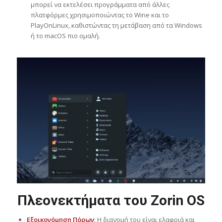
μπορεί να εκτελέσει προγράμματα από άλλες
πλατφόρμες χρησιμοποιώντας το Wine και το
PlayOnLinux, καθιστώντας τη μετάβαση από τα Windows
ή το macOS πιο ομαλή.
Πλεονεκτήματα του Zorin OS
Εξοικονόμηση Πόρων
: Η διανομή του είναι ελαφριά και