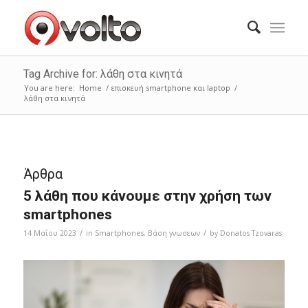
Tag Archive for: λάθη στα κινητά
You are here:
Home
/
επισκευή smartphone και laptop
/
λάθη στα κινητά
Άρθρα
5 λάθη που κάνουμε στην χρήση των
smartphones
/
/
14 Μαΐου 2023
in
Smartphones
,
Bάση γνωσεων
by
Donatos Tzovaras