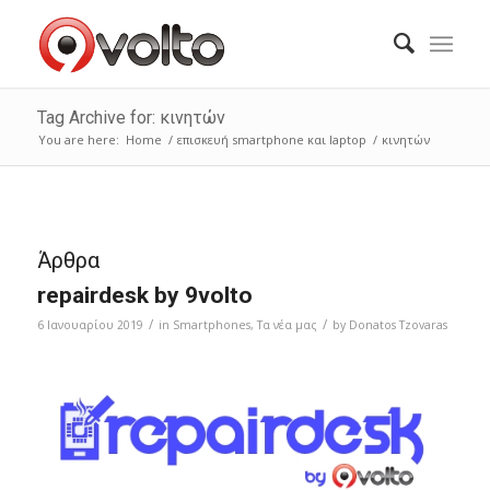
Tag Archive for: κινητών
You are here:
Home
/
επισκευή smartphone και laptop
/
κινητών
Άρθρα
repairdesk by 9volto
/
/
6 Ιανουαρίου 2019
in
Smartphones
,
Τα νέα μας
by
Donatos Tzovaras