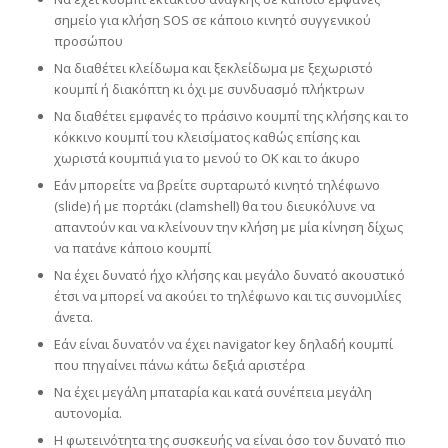
σημείο για κλήση SOS σε κάποιο κινητό συγγενικού
προσώπου
Να διαθέτει κλείδωμα και ξεκλείδωμα με ξεχωριστό
κουμπί ή διακόπτη κι όχι με συνδυασμό πλήκτρων
Να διαθέτει εμφανές το πράσινο κουμπί της κλήσης και το
κόκκινο κουμπί του κλεισίματος καθώς επίσης και
χωριστά κουμπιά για το μενού το ΟΚ και το άκυρο
Εάν μπορείτε να βρείτε συρταρωτό κινητό τηλέφωνο
(slide) ή με πορτάκι (clamshell) θα του διευκόλυνε να
απαντούν και να κλείνουν την κλήση με μία κίνηση δίχως
να πατάνε κάποιο κουμπί
Να έχει δυνατό ήχο κλήσης και μεγάλο δυνατό ακουστικό
έτσι να μπορεί να ακούει το τηλέφωνο και τις συνομιλίες
άνετα.
Εάν είναι δυνατόν να έχει navigator key δηλαδή κουμπί
που πηγαίνει πάνω κάτω δεξιά αριστέρα
Να έχει μεγάλη μπαταρία και κατά συνέπεια μεγάλη
αυτονομία.
Η φωτεινότητα της συσκευής να είναι όσο τον δυνατό πιο