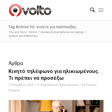
Tag Archive for: κινητα για παππουδες
You are here:
Home
/
επισκευή smartphone και laptop
/
κινητα για παππουδες
Άρθρα
Κινητό τηλέφωνο για ηλικιωμένους.
Τι πρέπει να προσέξω
/
/
17 Νοεμβρίου 2019
in
Smartphones
,
Bάση γνωσεων
by
Donatos
Tzovaras