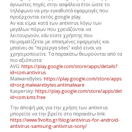
άγνωστες πηγές στην ασφάλεια έτσι ώστε το
τηλέφωνο να μην εγκαθιστά εφαρμογές που
προέρχονται εκτός google play.
Αν και είμαι κατά των antivirus λόγω των
μεγάλων πόρων που χρειάζονται να
λειτουργούν, εάν είστε χρήστης που
πειραματίζεται με σπασμένες εφαρμογές και
μπαίνει σε “περίεργα sites” καλό είναι να
χρησιμοποιείτε. Tα παρακάτω θεωρούνται από τα
πιο αξιόπιστα:
AVG:
https://play.google.com/store/apps/details?
id=com.antivirus
MalwareBytes:
https://play.google.com/store/apps/deta
id=org.malwarebytes.antimalware
Kaspersky:
https://play.google.com/store/apps/details?
id=com.kms.free
Tην άποψή μας για την χρήση των antivirus
μπορείτε να την βρείτε στο παρακάτω link:
https://www.9volto.gr/blog/antivirus-for-android-
antivirus-samsung-antivirus-sony/