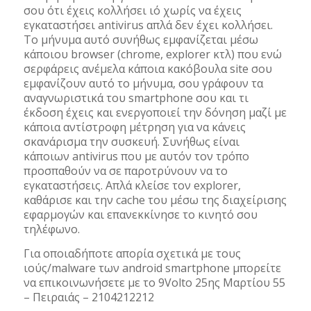
σου ότι έχεις κολλήσει ιό χωρίς να έχεις
εγκαταστήσει antivirus απλά δεν έχει κολλήσει.
Το μήνυμα αυτό συνήθως εμφανίζεται μέσω
κάποιου browser (chrome, explorer κτλ) που ενώ
σερφάρεις ανέμελα κάποια κακόβουλα site σου
εμφανίζουν αυτό το μήνυμα, σου γράφουν τα
αναγνωριστικά του smartphone σου και τι
έκδοση έχεις και ενεργοποιεί την δόνηση μαζί με
κάποια αντίστροφη μέτρηση για να κάνεις
σκανάρισμα την συσκευή. Συνήθως είναι
κάποιων antivirus που με αυτόν τον τρόπο
προσπαθούν να σε παροτρύνουν να το
εγκαταστήσεις. Απλά κλείσε τον explorer,
καθάρισε και την cache του μέσω της διαχείρισης
εφαρμογών και επανεκκίνησε το κινητό σου
τηλέφωνο.
Για οποιαδήποτε απορία σχετικά με τους
ιούς/malware των android smartphone μπορείτε
να επικοινωνήσετε με το 9Volto 25ης Μαρτίου 55
– Πειραιάς – 2104212212