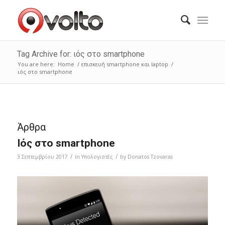
Tag Archive for: ιός στο smartphone
You are here:
Home
/
επισκευή smartphone και laptop
/
ιός στο smartphone
Άρθρα
Ιός στο smartphone
/
/
3 Σεπτεμβρίου 2017
in
Υπολογιστές
by
Donatos Tzovaras