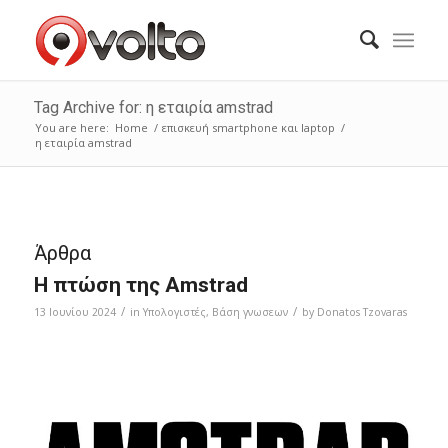
Tag Archive for: η εταιρία amstrad
You are here:
Home
/
επισκευή smartphone και laptop
/
η εταιρία amstrad
Άρθρα
Η πτώση της Amstrad
/
/
13 Ιουνίου 2024
in
Υπολογιστές
,
Bάση γνωσεων
by
Donatos Tzovaras