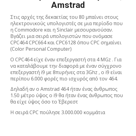
Amstrad
Στις αρχές της δεκαετίας του 80 μπαίνει στους
ηλεκτρονικούς υπολογιστές σε μια περίοδο που
η Commodore και η Sinclair μεσουρανούσαν.
Βγάζει μια σειρά υπολογιστών που ονόμασε
CPC464 CPC664 και CPC6128 όπου CPC σημαίνει
(Color Personal Computer)
Ο CPC464 είχε έναν επεξεργαστή στα 4 MGz . Για
να καταλάβουμε την διαφορά με έναν σύγχρονο
επεξεργαστή i9 με 8πυρήνες στα 3Ghz , ο i9 είναι
περίπου 6.000 φορές πιο ισχυρός από τον 464.
Δηλαδή αν ο Amstrad 464 ήταν ένας άνθρωπος
1.50 μέτρο ύψος ο i9 θα ήταν ένας άνθρωπος που
θα είχε ύψος όσο το Έβερεστ
H σειρά CPC πούλησε 3.000.000 κομμάτια