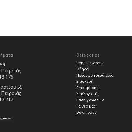
τήματα
Categories
Service tweets
 59
Οδηγοί
, Πειραιάς
Πελατών ευτράπελα
18 176
Επισκευή
αρτίου 55
Smartphones
, Πειραιάς
Υπολογιστές
12 212
Bάση γνωσεων
Τα νέα μας
Downloads