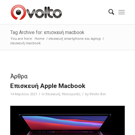
Tag Archive for: επισκευή macbook
You are here:
Home
/
επισκευή smartphone και laptop
/
επισκευή macbook
Άρθρα
Επισκευή Apple Macbook
/
/
14 Απριλίου 2021
in
Επισκευή
,
Υπολογιστές
by
9Volto Bot