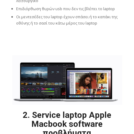
λειτουργικό
Επιδιόρθωση θυρών usb που δεν τις βλέπει το laptop
Οι μεντεσέδες του laptop έχουν σπάσει ή το καπάκι της
οθόνης ή το σασί του κάτω μέρος του laptop
2. Service laptop Apple
Macbook software
προβλήματα