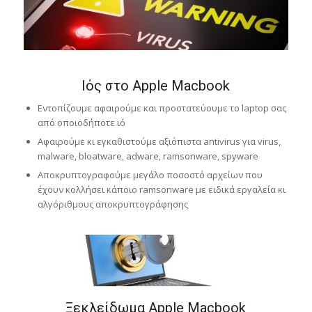
Ιός στο Apple Macbook
Εντοπίζουμε αφαιρούμε και προστατεύουμε το laptop σας
από οποιοδήποτε ιό
Αφαιρούμε κι εγκαθιστούμε αξιόπιστα antivirus για virus,
malware, bloatware, adware, ramsonware, spyware
Αποκρυπτογραφούμε μεγάλο ποσοστό αρχείων που
έχουν κολλήσει κάποιο ramsonware με ειδικά εργαλεία κι
αλγόριθμους αποκρυπτογράφησης
Ξεκλείδωμα Apple Macbook