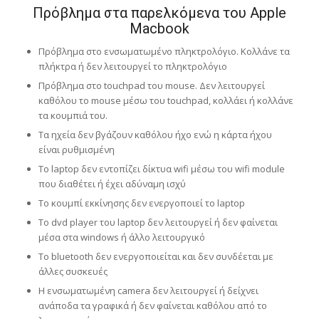
Πρόβλημα στα παρελκόμενα του Apple
Macbook
Πρόβλημα στο ενσωματωμένο πληκτρολόγιο. Κολλάνε τα
πλήκτρα ή δεν λειτουργεί το πληκτρολόγιο
Πρόβλημα στο touchpad του mouse. Δεν λειτουργεί
καθόλου το mouse μέσω του touchpad, κολλάει ή κολλάνε
τα κουμπιά του.
Τα ηχεία δεν βγάζουν καθόλου ήχο ενώ η κάρτα ήχου
είναι ρυθμισμένη
Το laptop δεν εντοπίζει δίκτυα wifi μέσω του wifi module
που διαθέτει ή έχει αδύναμη ισχύ
Το κουμπί εκκίνησης δεν ενεργοποιεί το laptop
To dvd player του laptop δεν λειτουργεί ή δεν φαίνεται
μέσα στα windows ή άλλο λειτουργικό
Το bluetooth δεν ενεργοποιείται και δεν συνδέεται με
άλλες συσκευές
Η ενσωματωμένη camera δεν λειτουργεί ή δείχνει
ανάποδα τα γραφικά ή δεν φαίνεται καθόλου από το