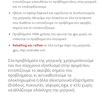
εντοπίζουμε κατευθείαν το πρόβλημα πάνω στην μητρική
και το επιδιορθώνουμε
Σβήνει το laptop ξαφνικά και οφείλεται σε δυσλειτουργία
της μητρικής. Μετράμε την πλακέτα σε όλα τα testpoint
που διαθέτει κι εντοπίζουμε το πρόβλημα στο ακριβές
σημείο και το επισκευάζουμε.
Προβλήματα 100% χρήσης της cpu και της gpu χωρίς να
επίκειται το πρόβλημα στο λογισμικό.
Reballing και reflow
σε όλα τα bga chips της μητρικής
gpu, chip controller κτλ.
Στα προβλήματα της μητρικής χρησιμοποιούμε
τον πιο σύγχρονο εξοπλισμό στην αγορά που
εντοπίζουμε το ακριβές σημείο του
προβλήματος κι αντικαθιστούμε τα
ολοκληρωμένα ή άλλα ηλεκτρονικά εξαρτήματα
(διόδους, πυκνωτές, γέφυρες,bga, ic κτλ) χωρίς
να αλλάζουμε ολόκληρη την μητρική.