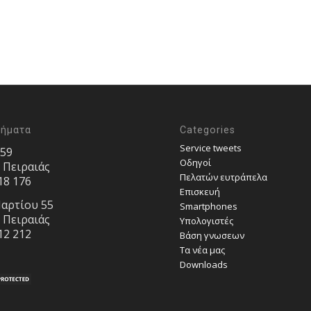
τήματα
Categories
Service tweets
 59
Οδηγοί
, Πειραιάς
Πελατών ευτράπελα
18 176
Επισκευή
αρτίου 55
Smartphones
, Πειραιάς
Υπολογιστές
12 212
Bάση γνωσεων
Τα νέα μας
Downloads