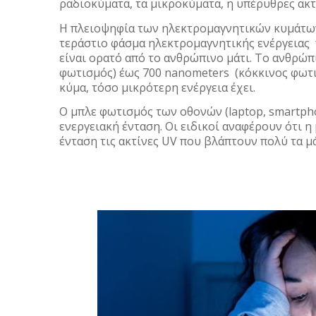
ραδιοκύματα, τα μικροκύματα, η υπέρυθρες ακτι
Η πλειοψηφία των ηλεκτρομαγνητικών κυμάτων 
τεράστιο φάσμα ηλεκτρομαγνητικής ενέργειας 
είναι ορατό από το ανθρώπινο μάτι. Το ανθρώπι
φωτισμός) έως 700 nanometers (κόκκινος φωτι
κύμα, τόσο μικρότερη ενέργεια έχει.
Ο μπλε φωτισμός των οθονών (laptop, smartpho
ενεργειακή ένταση. Οι ειδικοί αναφέρουν ότι η
ένταση τις ακτίνες UV που βλάπτουν πολύ τα μά