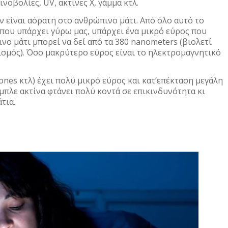
νοβολίες, UV, ακτίνες Χ, γάμμα κτλ.
είναι αόρατη στο ανθρώπινο μάτι. Από όλο αυτό το
που υπάρχει γύρω μας, υπάρχει ένα μικρό εύρος που
νο μάτι μπορεί να δεί από τα 380 nanometers (βιολετί
σμός). Όσο μακρύτερο εύρος είναι το ηλεκτρομαγνητικό
nes κτλ) έχει πολύ μικρό εύρος και κατ’επέκταση μεγάλη
 μπλε ακτίνα φτάνει πολύ κοντά σε επικινδυνότητα κι
τια.