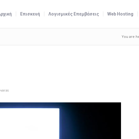
Αρχική
Επισκευή
Λογισμικές Επεμβάσεις
Web Hosting
You are h
varas