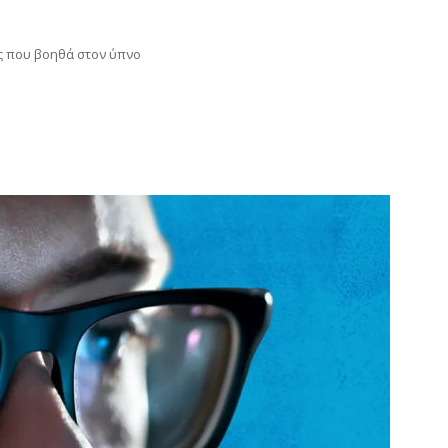
ς που βοηθά στον ύπνο