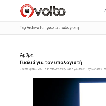
Tag Archive for: γυαλιά υπολογιστή
Άρθρα
Γυαλιά για τον υπολογιστή
/
/
5 Σεπτεμβρίου 2021
in
Υπολογιστές
,
Bάση γνωσεων
by
Donatos Tzo