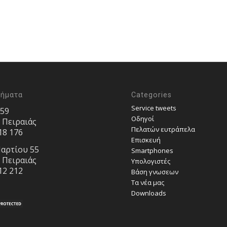
τήματα
Categories
Service tweets
 59
Οδηγοί
, Πειραιάς
Πελατών ευτράπελα
18 176
Επισκευή
αρτίου 55
Smartphones
, Πειραιάς
Υπολογιστές
12 212
Bάση γνωσεων
Τα νέα μας
Downloads