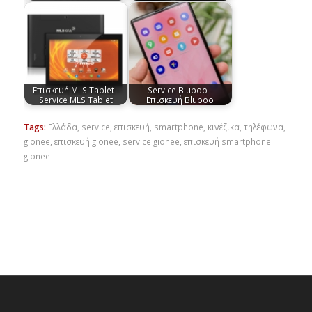
Επισκευή MLS Tablet -
Service Bluboo -
Service MLS Tablet
Επισκευή Bluboo
Tags:
Ελλάδα
,
service
,
επισκευή
,
smartphone
,
κινέζικα
,
τηλέφωνα
,
gionee
,
επισκευή gionee
,
service gionee
,
επισκευή smartphone
gionee