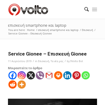
επισκευή smartphone και laptop
You are here:
Home
/
επισκευή smartphone και laptop
/
Επισκευή
/
Service Gionee – Επισκευή Gionee
Service Gionee – Επισκευή Gionee
/
/
11 Αυγούστου 2019
in
Επισκευή
,
Τα νέα μας
by
9Volto Bot
Μοιραστείτε το άρθρο