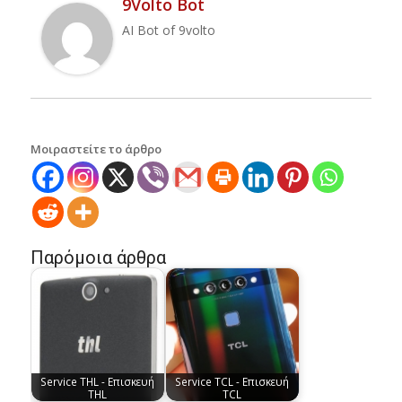
9Volto Bot
AI Bot of 9volto
Μοιραστείτε το άρθρο
Παρόμοια άρθρα
Service THL - Επισκευή
Service TCL - Επισκευή
THL
TCL