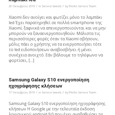
/
/
20 Οκτωβρίου 2019
in
Service tweets
by
9Volto Service Team
Xiaomi δεν ανοίγει και φωτίζει μόνο το λαμπάκι
led Έχει παρατηρηθεί σε πολλά smartphone της
Xiaomi, ξαφνικά να απενεργοποιούνται και να μην
μπορούν να ξαναενεργοποιηθούν. Μάλιστα τις
περισσότερες φορές όταν τα Xiaomi σβήσουν,
μόλις πάει ο χρήστης να τα ενεργοποιήσει τότε
το led ειδοποιήσεων αναβοσβήνει ή μένει
συνέχεια ανοιχτό. Εάν βάλουμε το τηλέφωνο να
φορτίσει, […]
Samsung Galaxy S10 ενεργοποίηση
ηχογράφησης κλήσεων
/
/
17 Οκτωβρίου 2019
in
Service tweets
by
9Volto Service Team
Samsung Galaxy S10 ενεργοποίηση ηχογράφησης
κλήσεων Η Google με την τελευταία έκδοση
λογισμικού android 9.0 που έχει αναβαθμίσει τα