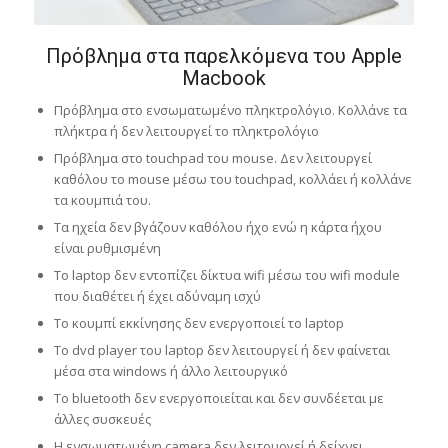
Πρόβλημα στα παρελκόμενα του Apple
Macbook
Πρόβλημα στο ενσωματωμένο πληκτρολόγιο. Κολλάνε τα
πλήκτρα ή δεν λειτουργεί το πληκτρολόγιο
Πρόβλημα στο touchpad του mouse. Δεν λειτουργεί
καθόλου το mouse μέσω του touchpad, κολλάει ή κολλάνε
τα κουμπιά του.
Τα ηχεία δεν βγάζουν καθόλου ήχο ενώ η κάρτα ήχου
είναι ρυθμισμένη
Το laptop δεν εντοπίζει δίκτυα wifi μέσω του wifi module
που διαθέτει ή έχει αδύναμη ισχύ
Το κουμπί εκκίνησης δεν ενεργοποιεί το laptop
To dvd player του laptop δεν λειτουργεί ή δεν φαίνεται
μέσα στα windows ή άλλο λειτουργικό
Το bluetooth δεν ενεργοποιείται και δεν συνδέεται με
άλλες συσκευές
Η ενσωματωμένη camera δεν λειτουργεί ή δείχνει