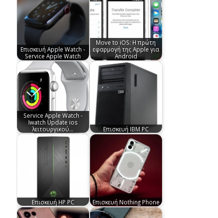
Move to iOS: Η πρώτη
Επισκευή Apple Watch -
εφαρμογή της Apple για
Service Apple Watch
Android
Service Apple Watch -
Iwatch Update ios
λειτουργικού…
Επισκευή IBM PC
Επισκευή HP PC
Επισκευή Nothing Phone