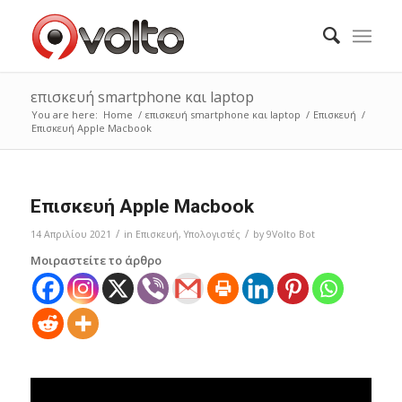
επισκευή smartphone και laptop
You are here:
Home
/
επισκευή smartphone και laptop
/
Επισκευή
/
Επισκευή Apple Macbook
Επισκευή Apple Macbook
/
/
14 Απριλίου 2021
in
Επισκευή
,
Υπολογιστές
by
9Volto Bot
Μοιραστείτε το άρθρο