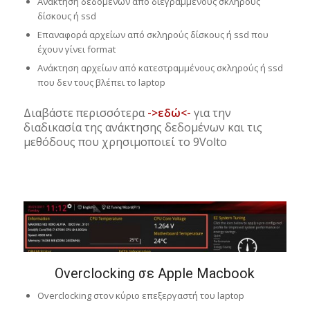
Ανάκτηση δεδομένων από διεγραμμένους σκληρούς
δίσκους ή ssd
Επαναφορά αρχείων από σκληρούς δίσκους ή ssd που
έχουν γίνει format
Ανάκτηση αρχείων από κατεστραμμένους σκληρούς ή ssd
που δεν τους βλέπει το laptop
Διαβάστε περισσότερα
->εδώ<-
για την
διαδικασία της ανάκτησης δεδομένων και τις
μεθόδους που χρησιμοποιεί το 9Volto
Overclocking σε Apple Macbook
Overclocking στον κύριο επεξεργαστή του laptop