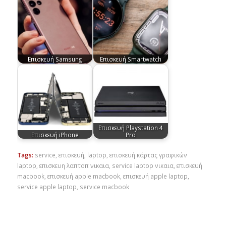
Επισκευή Samsung
Επισκευή Smartwatch
Επισκευή Playstation 4
Επισκευή iPhone
Pro
Tags:
service
,
επισκευή
,
laptop
,
επισκευή κάρτας γραφικών
laptop
,
επισκευη λαπτοπ νικαια
,
service laptop νικαια
,
επισκευή
macbook
,
επισκευή apple macbook
,
επισκευή apple laptop
,
service apple laptop
,
service macbook