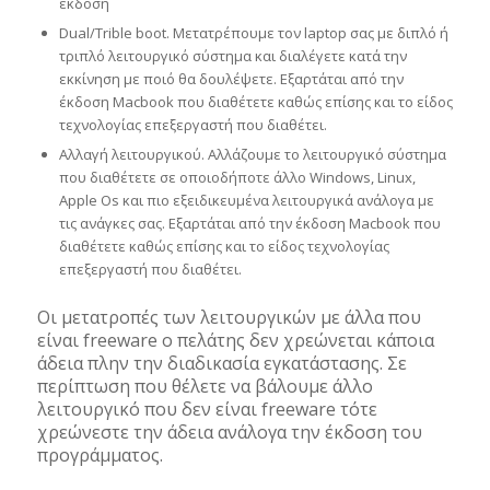
έκδοση
Dual/Trible boot. Μετατρέπουμε τον laptop σας με διπλό ή
τριπλό λειτουργικό σύστημα και διαλέγετε κατά την
εκκίνηση με ποιό θα δουλέψετε. Εξαρτάται από την
έκδοση Macbook που διαθέτετε καθώς επίσης και το είδος
τεχνολογίας επεξεργαστή που διαθέτει.
Αλλαγή λειτουργικού. Αλλάζουμε το λειτουργικό σύστημα
που διαθέτετε σε οποιοδήποτε άλλο Windows, Linux,
Apple Os και πιο εξειδικευμένα λειτουργικά ανάλογα με
τις ανάγκες σας. Εξαρτάται από την έκδοση Macbook που
διαθέτετε καθώς επίσης και το είδος τεχνολογίας
επεξεργαστή που διαθέτει.
Οι μετατροπές των λειτουργικών με άλλα που
είναι freeware ο πελάτης δεν χρεώνεται κάποια
άδεια πλην την διαδικασία εγκατάστασης. Σε
περίπτωση που θέλετε να βάλουμε άλλο
λειτουργικό που δεν είναι freeware τότε
χρεώνεστε την άδεια ανάλογα την έκδοση του
προγράμματος.