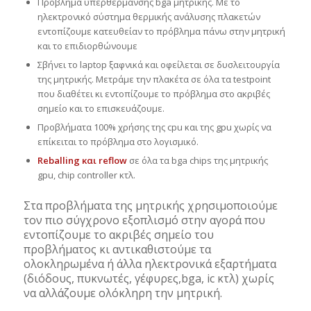
Πρόβλημα υπερθέρμανσης bga μητρικής. Με το
ηλεκτρονικό σύστημα θερμικής ανάλυσης πλακετών
εντοπίζουμε κατευθείαν το πρόβλημα πάνω στην μητρική
και το επιδιορθώνουμε
Σβήνει το laptop ξαφνικά και οφείλεται σε δυσλειτουργία
της μητρικής. Μετράμε την πλακέτα σε όλα τα testpoint
που διαθέτει κι εντοπίζουμε το πρόβλημα στο ακριβές
σημείο και το επισκευάζουμε.
Προβλήματα 100% χρήσης της cpu και της gpu χωρίς να
επίκειται το πρόβλημα στο λογισμικό.
Reballing και reflow
σε όλα τα bga chips της μητρικής
gpu, chip controller κτλ.
Στα προβλήματα της μητρικής χρησιμοποιούμε
τον πιο σύγχρονο εξοπλισμό στην αγορά που
εντοπίζουμε το ακριβές σημείο του
προβλήματος κι αντικαθιστούμε τα
ολοκληρωμένα ή άλλα ηλεκτρονικά εξαρτήματα
(διόδους, πυκνωτές, γέφυρες,bga, ic κτλ) χωρίς
να αλλάζουμε ολόκληρη την μητρική.